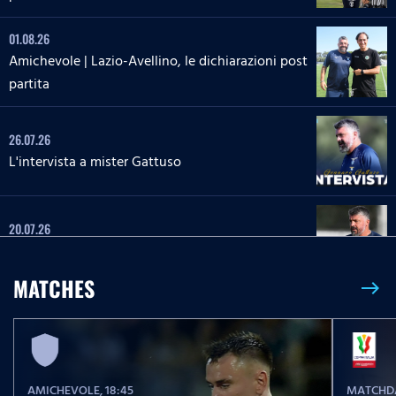
01.08.26
Amichevole | Lazio-Avellino, le dichiarazioni post
partita
26.07.26
L'intervista a mister Gattuso
20.07.26
L'intervista a mister Gattuso
MATCHES
east
23.05.26
Serie A Enilive | Lazio-Pisa, le parole post partita
AMICHEVOLE
, 18:45
MATCHDA
23.05.26