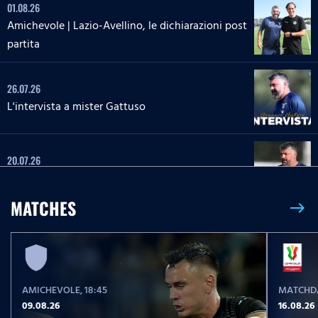
01.08.26
Amichevole | Lazio-Avellino, le dichiarazioni post
partita
26.07.26
L'intervista a mister Gattuso
20.07.26
L'intervista a mister Gattuso
MATCHES
east
23.05.26
Serie A Enilive | Lazio-Pisa, le parole post partita
AMICHEVOLE
, 18:45
MATCHDA
23.05.26
09.08.26
16.08.26
Serie A Enilive | Lazio-Pisa, la conferenza stampa