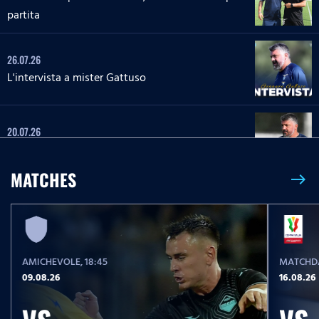
partita
26.07.26
L'intervista a mister Gattuso
20.07.26
L'intervista a mister Gattuso
MATCHES
east
23.05.26
Serie A Enilive | Lazio-Pisa, le parole post partita
AMICHEVOLE
, 18:45
MATCHDA
23.05.26
09.08.26
16.08.26
Serie A Enilive | Lazio-Pisa, la conferenza stampa
post partita