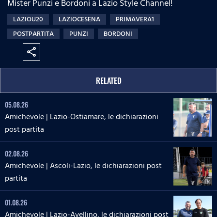
Mister Punzi e Bordoni a Lazio Style Channel!
:
s
e
n
0
s
LAZIOU20
LAZIOCESENA
PRIMAVERA1
%
:
POSTPARTITA
PUNZI
BORDONI
0
%
share
RELATED
05.08.26
Amichevole | Lazio-Ostiamare, le dichiarazioni
post partita
02.08.26
Amichevole | Ascoli-Lazio, le dichiarazioni post
partita
01.08.26
Amichevole | Lazio-Avellino, le dichiarazioni post