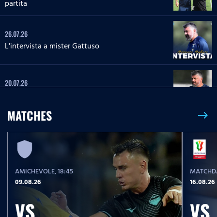
partita
26.07.26
L'intervista a mister Gattuso
20.07.26
L'intervista a mister Gattuso
MATCHES
east
23.05.26
Serie A Enilive | Lazio-Pisa, le parole post partita
AMICHEVOLE
, 18:45
MATCHDA
23.05.26
09.08.26
16.08.26
Serie A Enilive | Lazio-Pisa, la conferenza stampa
post partita
VS
VS