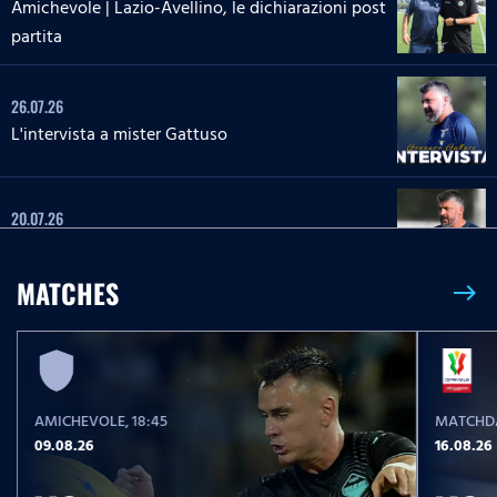
Amichevole | Lazio-Avellino, le dichiarazioni post
partita
26.07.26
L'intervista a mister Gattuso
20.07.26
L'intervista a mister Gattuso
MATCHES
east
23.05.26
Serie A Enilive | Lazio-Pisa, le parole post partita
AMICHEVOLE
, 18:45
MATCHDA
23.05.26
09.08.26
16.08.26
Serie A Enilive | Lazio-Pisa, la conferenza stampa
post partita