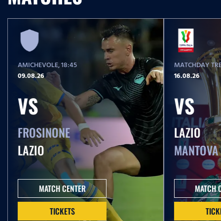
AMICHEVOLE
, 18:45
MATCHDAY TRE
09.08.26
16.08.26
VS
VS
FROSINONE
LAZIO
LAZIO
MANTOVA
MATCH CENTER
MATCH 
TICKETS
TICK