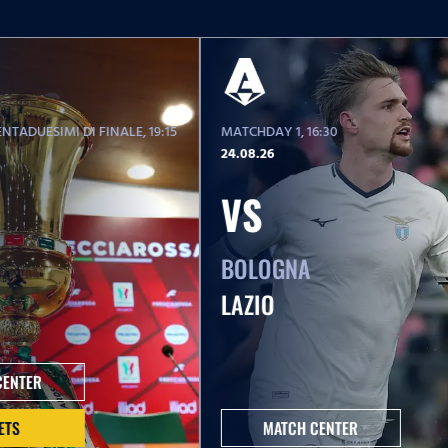
NTADUESIMI DI FINALE
, 19:15
MATCHDAY 1
, 16:30
24.08.26
VS
BOLOGNA
LAZIO
CENTER
ETS
MATCH CENTER