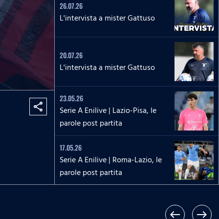
26.07.26
L'intervista a mister Gattuso
20.07.26
L'intervista a mister Gattuso
23.05.26
share
Serie A Enilive | Lazio-Pisa, le
parole post partita
17.05.26
Serie A Enilive | Roma-Lazio, le
parole post partita
17.05.26
Serie A Enilive | Roma-Lazio, la
west
east