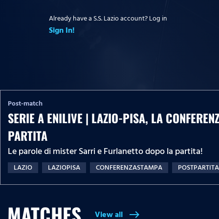
Already have a S.S. Lazio account? Log in
Sign In!
Post-match
SERIE A ENILIVE | LAZIO-PISA, LA CONFERE
PARTITA
Le parole di mister Sarri e Furlanetto dopo la partita!
LAZIO
LAZIOPISA
CONFERENZASTAMPA
POSTPARTITA
MATCHES
View all
east