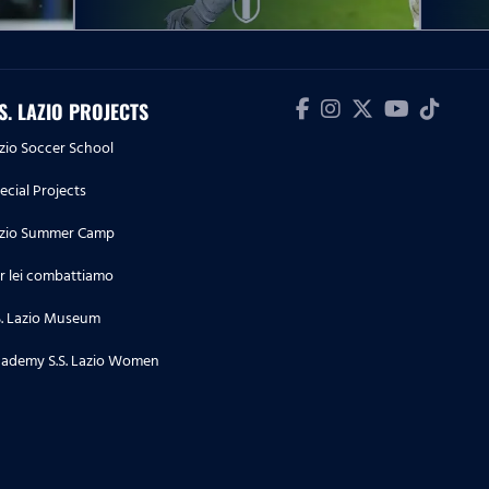
partita
09.05.26
Serie A Enilive | Lazio-Inter, le
.S. LAZIO PROJECTS
dichiarazioni post partita
zio Soccer School
09.05.26
ecial Projects
Serie A Enilive | Lazio-Inter, la
conferenza stampa post partita
zio Summer Camp
r lei combattiamo
04.05.26
Serie A Enilive | Cremonese-
S. Lazio Museum
Lazio, le dichiarazioni post
ademy S.S. Lazio Women
partita
04.05.26
Serie A Enilive | Cremonese-
Lazio, la conferenza stampa post