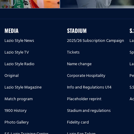
MEDIA
STADIUM
S
Lazio Style News
2025/26 Subscription Campaign
La
Lazio Style TV
Tickets
Sp
Lazio Style Radio
Name change
La
Original
Corporate Hospitality
Pe
Lazio Style Magazine
Info and Regulations U14
S.
Match program
Placeholder reprint
Ac
1900 History
Stadium and regulations
Photo Gallery
Fidelity card
S.S. Lazio Training Center
Lazio Fan Token