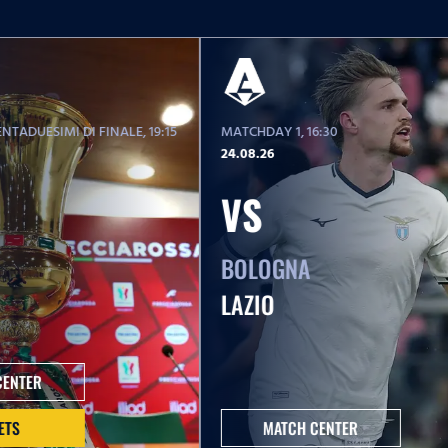
NTADUESIMI DI FINALE
, 19:15
MATCHDAY 1
, 16:30
24.08.26
VS
BOLOGNA
LAZIO
CENTER
ETS
MATCH CENTER