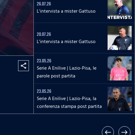
26.07.26
L'intervista a mister Gattuso
20.07.26
L'intervista a mister Gattuso
23.05.26
share
Serie A Enilive | Lazio-Pisa, le
parole post partita
23.05.26
Serie A Enilive | Lazio-Pisa, la
conferenza stampa post partita
17.05.26
Serie A Enilive | Roma-Lazio, le
west
east