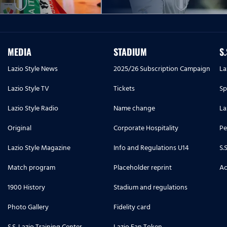
MEDIA
STADIUM
S
Lazio Style News
2025/26 Subscription Campaign
La
Lazio Style TV
Tickets
Sp
Lazio Style Radio
Name change
La
Original
Corporate Hospitality
Pe
Lazio Style Magazine
Info and Regulations U14
S.
Match program
Placeholder reprint
Ac
1900 History
Stadium and regulations
Photo Gallery
Fidelity card
S.S. Lazio Training Center
Lazio Fan Token