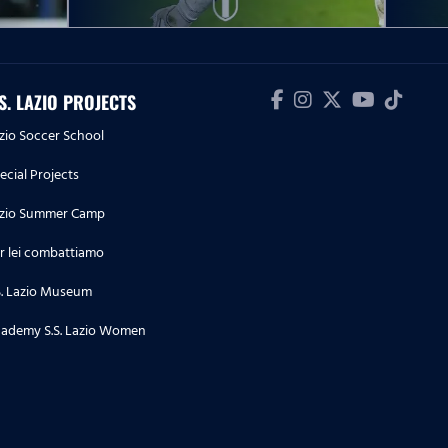
10.05.26
Serie A Women Athora | Lazio
Women-Ternana, le parole post
.S. LAZIO PROJECTS
partita
zio Soccer School
09.05.26
ecial Projects
Serie A Enilive | Lazio-Inter, le
dichiarazioni post partita
zio Summer Camp
r lei combattiamo
09.05.26
Serie A Enilive | Lazio-Inter, la
S. Lazio Museum
conferenza stampa post partita
ademy S.S. Lazio Women
04.05.26
Serie A Enilive | Cremonese-
Lazio, le dichiarazioni post
partita