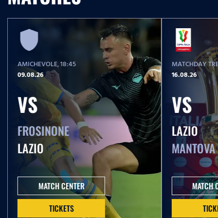
AMICHEVOLE
, 18:45
MATCHDAY TRE
09.08.26
16.08.26
VS
VS
FROSINONE
LAZIO
LAZIO
MANTOVA
MATCH CENTER
MATCH 
TICKETS
TICK