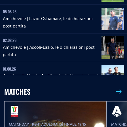
05.08.26
Amichevole | Lazio-Ostiamare, le dichiarazioni
post partita
02.08.26
Amichevole | Ascoli-Lazio, le dichiarazioni post
partita
01.08.26
Amichevole | Lazio-Avellino, le dichiarazioni post
partita
MATCHES
east
26.07.26
L'intervista a mister Gattuso
MATCHDAY TRENTADUESIMI DI FINALE
, 19:15
MATCHDA