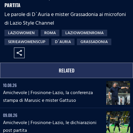
PARTITA
Le parole di D`Auria e mister Grassadonia ai microfoni
di Lazio Style Channel
LAZIOWOMEN
ROMA
LAZIOWOMENROMA
SERIEAWOMENSCUP
D`AURIA
GRASSADONIA
share
RELATED
10.08.26
Amichevole | Frosinone-Lazio, la conferenza
stampa di Marusic e mister Gattuso
09.08.26
Amichevole | Frosinone-Lazio, le dichiarazioni
post partita