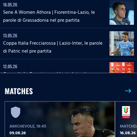
16.05.26
Serie A Women Athora | Fiorentina-Lazio, le
parole di Grassadonia nel pre partita
13.05.26
Coppa Italia Frecciarossa | Lazio-Inter, le parole
di Patric nel pre partita
12.05.26
Coppa Italia Frecciarossa | Lazio-Inter, la
conferenza stampa di Sarri e Zaccagni
MATCHES
east
09.05.26
Serie A Enilive | Lazio-Inter, le parole di Dele-
Bashiru nel pre partita
AMICHEVOLE
, 18:45
MATCHDA
04.05.26
09.08.26
16.08.26
Serie A Enilive | Cremonese-Lazio, le parole di