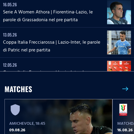
16.05.26
Serie A Women Athora | Fiorentina-Lazio, le
parole di Grassadonia nel pre partita
13.05.26
Coppa Italia Frecciarossa | Lazio-Inter, le parole
di Patric nel pre partita
12.05.26
Coppa Italia Frecciarossa | Lazio-Inter, la
conferenza stampa di Sarri e Zaccagni
MATCHES
east
09.05.26
Serie A Enilive | Lazio-Inter, le parole di Dele-
Bashiru nel pre partita
AMICHEVOLE
, 18:45
MATCHDA
04.05.26
09.08.26
16.08.26
Serie A Enilive | Cremonese-Lazio, le parole di