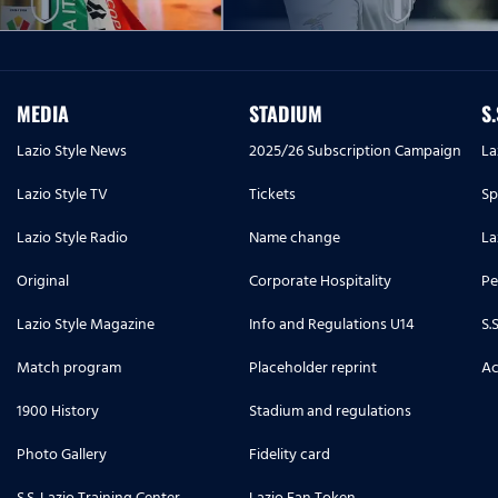
MEDIA
STADIUM
S
Lazio Style News
2025/26 Subscription Campaign
La
Lazio Style TV
Tickets
Sp
Lazio Style Radio
Name change
La
Original
Corporate Hospitality
Pe
Lazio Style Magazine
Info and Regulations U14
S.
Match program
Placeholder reprint
Ac
1900 History
Stadium and regulations
Photo Gallery
Fidelity card
S.S. Lazio Training Center
Lazio Fan Token