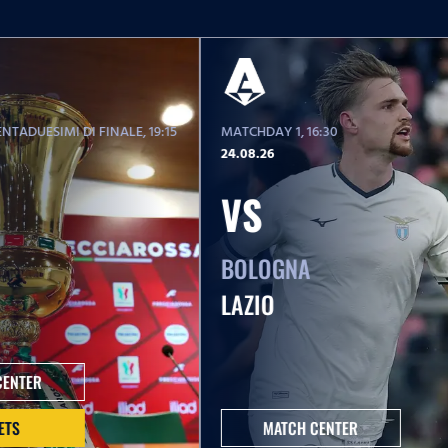
NTADUESIMI DI FINALE
, 19:15
MATCHDAY 1
, 16:30
24.08.26
VS
BOLOGNA
LAZIO
CENTER
ETS
MATCH CENTER