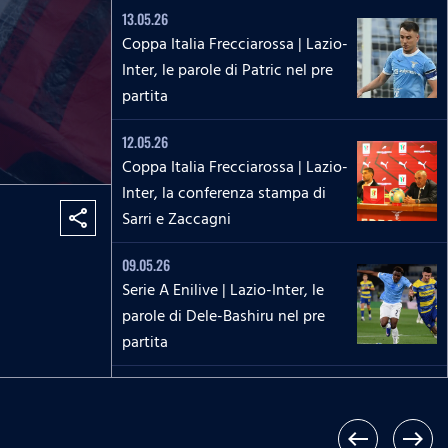
13.05.26
Coppa Italia Frecciarossa | Lazio-
Inter, le parole di Patric nel pre
partita
12.05.26
Coppa Italia Frecciarossa | Lazio-
Inter, la conferenza stampa di
Sarri e Zaccagni
share
09.05.26
Serie A Enilive | Lazio-Inter, le
parole di Dele-Bashiru nel pre
partita
04.05.26
Serie A Enilive | Cremonese-
Lazio, le parole di Isaksen nel pre
west
east