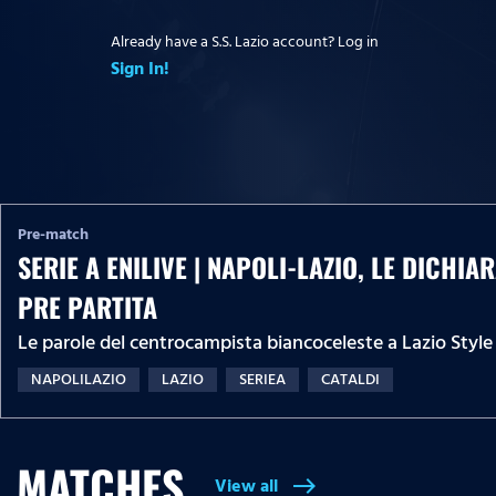
Already have a S.S. Lazio account? Log in
Sign In!
Pre-match
SERIE A ENILIVE | NAPOLI-LAZIO, LE DICHIA
PRE PARTITA
Le parole del centrocampista biancoceleste a Lazio Style
NAPOLILAZIO
LAZIO
SERIEA
CATALDI
MATCHES
View all
east