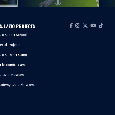
Coppa Italia Frecciarossa |
Atalanta-Lazio, la conferenza pre
partita di mister Sarri
.S. LAZIO PROJECTS
13.04.26
Serie A Enilive | Fiorentina-Lazio,
zio Soccer School
le dichiarazioni di Cancellieri nel
ecial Projects
pre partita
zio Summer Camp
04.04.26
r lei combattiamo
Serie A Enilive | Lazio-Parma, le
dichiarazioni di Maldini nel pre
S. Lazio Museum
partita
ademy S.S. Lazio Women
03.04.26
Serie A Women Athora | Inter-
Lazio, le dichiarazioni di Baltrip-
Reyes nel pre partita