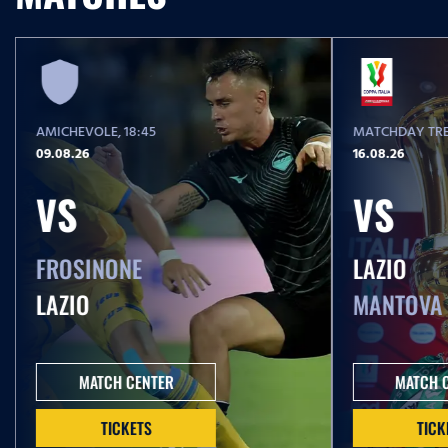
AMICHEVOLE
, 18:45
MATCHDAY TRE
09.08.26
16.08.26
VS
VS
FROSINONE
LAZIO
LAZIO
MANTOVA
MATCH CENTER
MATCH 
TICKETS
TICK