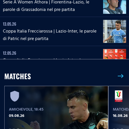
Serie A Women Athora | Fiorentina-Lazio, le
parole di Grassadonia nel pre partita
13.05.26
Coppa Italia Frecciarossa | Lazio-Inter, le parole
di Patric nel pre partita
12.05.26
Coppa Italia Frecciarossa | Lazio-Inter, la
conferenza stampa di Sarri e Zaccagni
MATCHES
east
09.05.26
Serie A Enilive | Lazio-Inter, le parole di Dele-
Bashiru nel pre partita
AMICHEVOLE
, 18:45
MATCHDA
04.05.26
09.08.26
16.08.26
Serie A Enilive | Cremonese-Lazio, le parole di
Isaksen nel pre partita