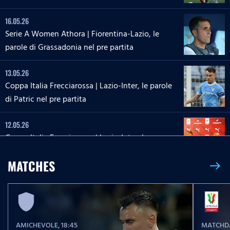
16.05.26
Serie A Women Athora | Fiorentina-Lazio, le
parole di Grassadonia nel pre partita
13.05.26
Coppa Italia Frecciarossa | Lazio-Inter, le parole
di Patric nel pre partita
12.05.26
Coppa Italia Frecciarossa | Lazio-Inter, la
conferenza stampa di Sarri e Zaccagni
MATCHES
east
09.05.26
Serie A Enilive | Lazio-Inter, le parole di Dele-
Bashiru nel pre partita
AMICHEVOLE
, 18:45
MATCHDA
04.05.26