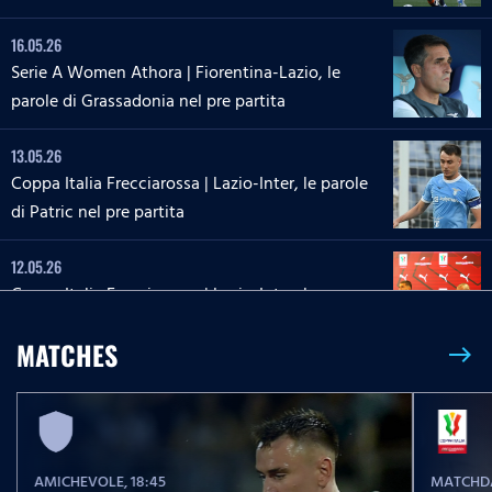
16.05.26
Serie A Women Athora | Fiorentina-Lazio, le
parole di Grassadonia nel pre partita
13.05.26
Coppa Italia Frecciarossa | Lazio-Inter, le parole
di Patric nel pre partita
12.05.26
Coppa Italia Frecciarossa | Lazio-Inter, la
conferenza stampa di Sarri e Zaccagni
MATCHES
east
09.05.26
Serie A Enilive | Lazio-Inter, le parole di Dele-
Bashiru nel pre partita
AMICHEVOLE
, 18:45
MATCHDA
04.05.26