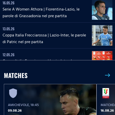
16.05.26
Serie A Women Athora | Fiorentina-Lazio, le
parole di Grassadonia nel pre partita
13.05.26
Coppa Italia Frecciarossa | Lazio-Inter, le parole
di Patric nel pre partita
12.05.26
Coppa Italia Frecciarossa | Lazio-Inter, la
conferenza stampa di Sarri e Zaccagni
MATCHES
east
09.05.26
Serie A Enilive | Lazio-Inter, le parole di Dele-
Bashiru nel pre partita
AMICHEVOLE
, 18:45
MATCHDA
04.05.26
09.08.26
16.08.26
Serie A Enilive | Cremonese-Lazio, le parole di