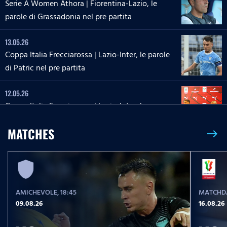
Serie A Women Athora | Fiorentina-Lazio, le
parole di Grassadonia nel pre partita
13.05.26
Coppa Italia Frecciarossa | Lazio-Inter, le parole
di Patric nel pre partita
12.05.26
Coppa Italia Frecciarossa | Lazio-Inter, la
conferenza stampa di Sarri e Zaccagni
MATCHES
east
09.05.26
Serie A Enilive | Lazio-Inter, le parole di Dele-
Bashiru nel pre partita
AMICHEVOLE
, 18:45
MATCHDA
04.05.26
09.08.26
16.08.26
Serie A Enilive | Cremonese-Lazio, le parole di
Isaksen nel pre partita