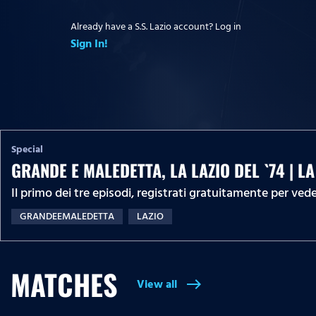
Already have a S.S. Lazio account? Log in
Sign In!
Special
GRANDE E MALEDETTA, LA LAZIO DEL `74 | L
Il primo dei tre episodi, registrati gratuitamente per vede
GRANDEEMALEDETTA
LAZIO
MATCHES
View all
east