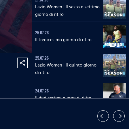
Lazio Women | Il sesto e settimo
giorno di ritiro
25.07.26
Il tredicesimo giorno di ritiro
25.07.26
share
Lazio Women | Il quinto giorno
di ritiro
24.07.26
Il dodicesimo giorno di ritiro
west
east
24.07.26
Lazio Women | Il quarto giorno