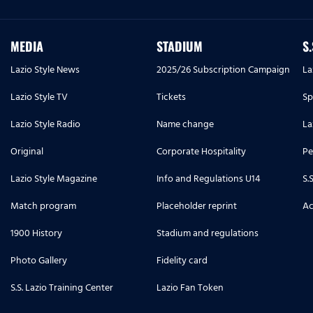
MEDIA
STADIUM
S
Lazio Style News
2025/26 Subscription Campaign
La
Lazio Style TV
Tickets
Sp
Lazio Style Radio
Name change
La
Original
Corporate Hospitality
Pe
Lazio Style Magazine
Info and Regulations U14
S.
Match program
Placeholder reprint
Ac
1900 History
Stadium and regulations
Photo Gallery
Fidelity card
S.S. Lazio Training Center
Lazio Fan Token