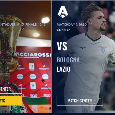
NTADUESIMI DI FINALE
, 19:15
MATCHDAY 1
, 16:30
24.08.26
VS
BOLOGNA
LAZIO
CENTER
ETS
MATCH CENTER