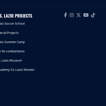
19.07.26
Il settimo giorno di ritiro
.S. LAZIO PROJECTS
zio Soccer School
18.07.26
ecial Projects
Il sesto giorno di ritiro
zio Summer Camp
r lei combattiamo
17.07.26
Il quinto giorno di ritiro
S. Lazio Museum
ademy S.S. Lazio Women
16.07.26
Il quarto giorno di ritiro
16.07.26