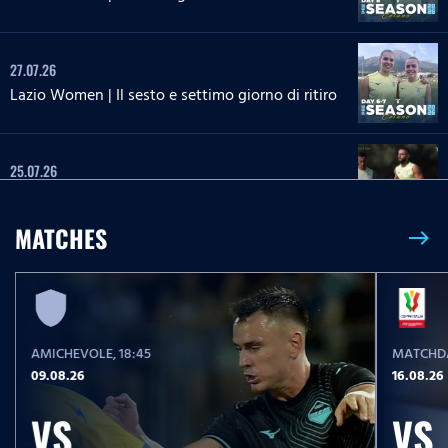
27.07.26
Lazio Women | Il sesto e settimo giorno di ritiro
25.07.26
Il tredicesimo giorno di ritiro
MATCHES
east
25.07.26
Lazio Women | Il quinto giorno di ritiro
AMICHEVOLE
, 18:45
MATCHDA
24.07.26
09.08.26
16.08.26
Il dodicesimo giorno di ritiro
VS
VS