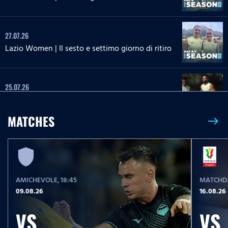
27.07.26
Lazio Women | Il sesto e settimo giorno di ritiro
25.07.26
Il tredicesimo giorno di ritiro
MATCHES
east
25.07.26
Lazio Women | Il quinto giorno di ritiro
AMICHEVOLE
, 18:45
MATCHDA
24.07.26
09.08.26
16.08.26
Il dodicesimo giorno di ritiro
VS
VS