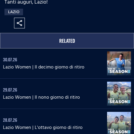
Tanti auguri, Lazio!
:
s
e
n
0
s
LAZIO
%
:
0
share
%
RELATED
30.07.26
Lazio Women | Il decimo giorno di ritiro
29.07.26
Lazio Women | Il nono giorno di ritiro
28.07.26
Lazio Women | L'ottavo giorno di ritiro