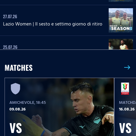
27.07.26
Lazio Women | Il sesto e settimo giorno di ritiro
25.07.26
Il tredicesimo giorno di ritiro
MATCHES
east
25.07.26
Lazio Women | Il quinto giorno di ritiro
AMICHEVOLE
, 18:45
MATCHDA
24.07.26
09.08.26
16.08.26
Il dodicesimo giorno di ritiro
VS
VS