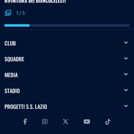
RIFINITURA DEI BIANCOCELESTI
photo_library
1
/
5
expand_more
CLUB
expand_more
SQUADRE
expand_more
MEDIA
expand_more
STADIO
expand_more
PROGETTI S.S. LAZIO