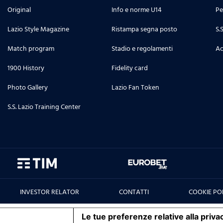
Original
Info e norme U14
Pe
Lazio Style Magazine
Ristampa segna posto
S.
Match program
Stadio e regolamenti
Ac
1900 History
Fidelity card
Photo Gallery
Lazio Fan Token
S.S. Lazio Training Center
INVESTOR RELATOR
CONTATTI
COOKIE PO
iva sulla raccolta
Le tue preferenze relative alla priva