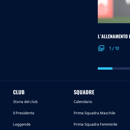
L`ALLENAMENTO 
photo_library
1
/
10
CLUB
SQUADRE
Storia del club
Calendario
Il Presidente
Prima Squadra Maschile
Leggende
Prima Squadra Femminile