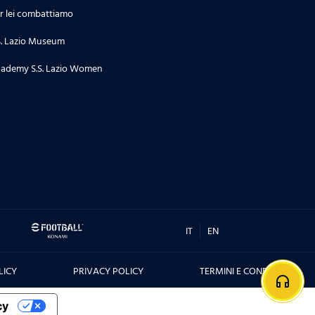
r lei combattiamo
S. Lazio Museum
ademy S.S. Lazio Women
IT
EN
LICY
PRIVACY POLICY
TERMINI E CONDIZIONI
headphones
cy