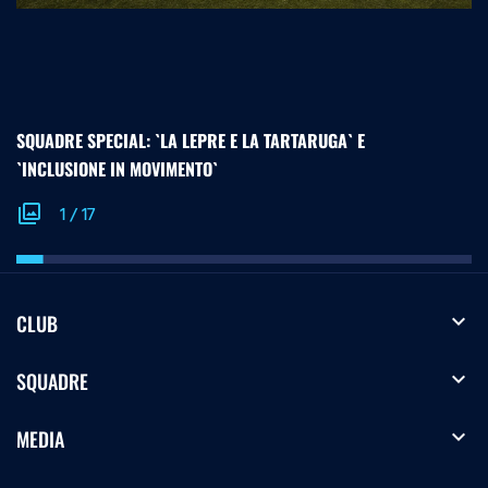
SQUADRE SPECIAL: `LA LEPRE E LA TARTARUGA` E
`INCLUSIONE IN MOVIMENTO`
photo_library
1
/
17
expand_more
CLUB
expand_more
SQUADRE
expand_more
MEDIA