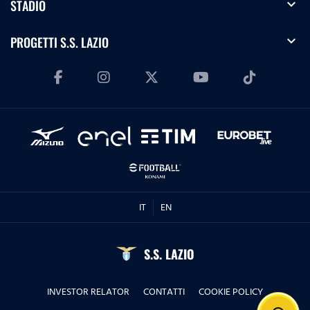
expand_more
STADIO
expand_more
PROGETTI S.S. LAZIO
IT
EN
S.S. LAZIO
INVESTOR RELATOR
CONTATTI
COOKIE POLICY