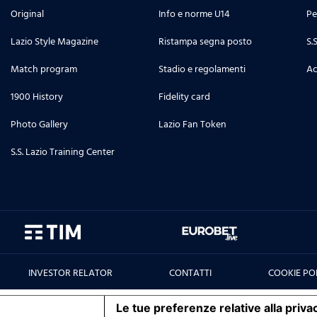
Original
Info e norme U14
Pe
Lazio Style Magazine
Ristampa segna posto
S.
Match program
Stadio e regolamenti
Ac
1900 History
Fidelity card
Photo Gallery
Lazio Fan Token
S.S. Lazio Training Center
INVESTOR RELATOR
CONTATTI
COOKIE PO
iva sulla raccolta
Le tue preferenze relative alla priva