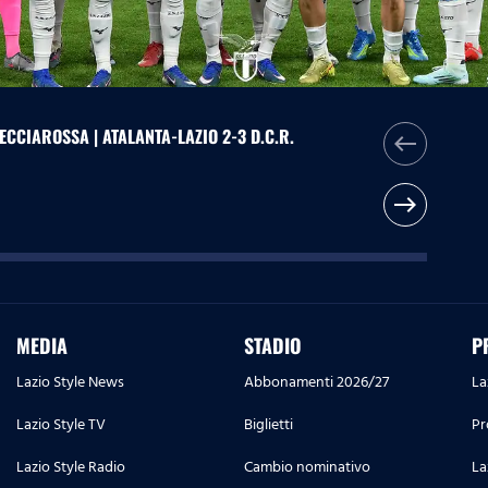
ECCIAROSSA | ATALANTA-LAZIO 2-3 D.C.R.
west
east
MEDIA
STADIO
P
Lazio Style News
Abbonamenti 2026/27
La
Lazio Style TV
Biglietti
Pr
Lazio Style Radio
Cambio nominativo
La