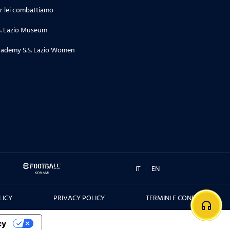
r lei combattiamo
S. Lazio Museum
ademy S.S. Lazio Women
IT
EN
LICY
PRIVACY POLICY
TERMINI E CONDIZIONI
headphones
cy