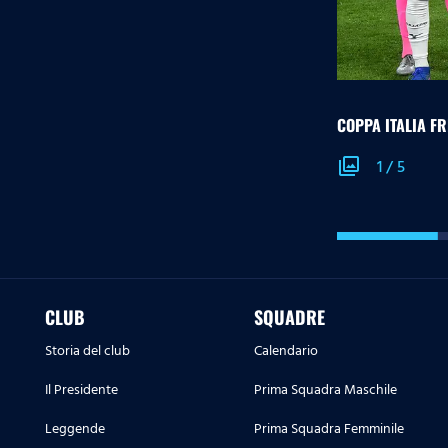
COPPA ITALIA FR
photo_library
1
/
5
CLUB
SQUADRE
Storia del club
Calendario
Il Presidente
Prima Squadra Maschile
Leggende
Prima Squadra Femminile