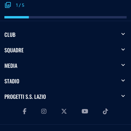
photo_library
1
/
5
expand_more
CLUB
expand_more
SQUADRE
expand_more
MEDIA
expand_more
STADIO
expand_more
PROGETTI S.S. LAZIO