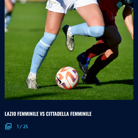
LAZIO FEMMINILE VS CITTADELLA FEMMINILE
photo_library
1
/
25