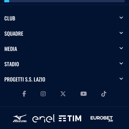
expand_more
CLUB
expand_more
SQUADRE
expand_more
MEDIA
expand_more
STADIO
expand_more
PROGETTI S.S. LAZIO