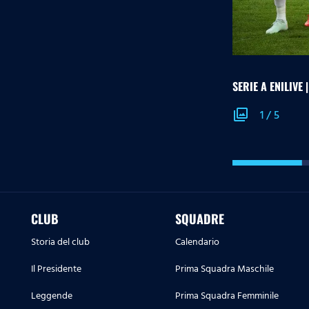
SERIE A ENILIVE
photo_library
1
/
5
CLUB
SQUADRE
Storia del club
Calendario
Il Presidente
Prima Squadra Maschile
Leggende
Prima Squadra Femminile