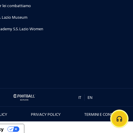
r lei combattiamo
S. Lazio Museum
ademy S.S. Lazio Women
IT
EN
LICY
PRIVACY POLICY
TERMINI E CONDIZIONI
headphones
cy