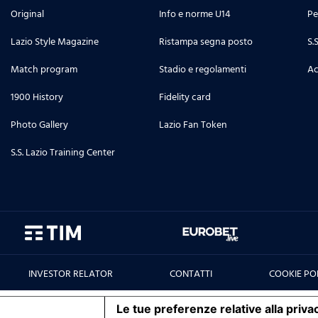
Original
Info e norme U14
Pe
Lazio Style Magazine
Ristampa segna posto
S.
Match program
Stadio e regolamenti
Ac
1900 History
Fidelity card
Photo Gallery
Lazio Fan Token
S.S. Lazio Training Center
INVESTOR RELATOR
CONTATTI
COOKIE PO
iva sulla raccolta
Le tue preferenze relative alla priva