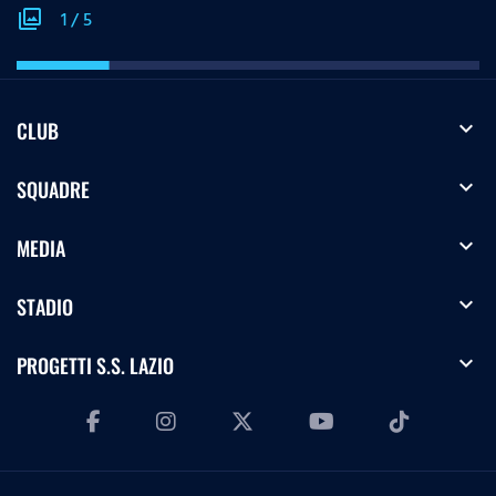
photo_library
1
/
5
expand_more
CLUB
expand_more
SQUADRE
expand_more
MEDIA
expand_more
STADIO
expand_more
PROGETTI S.S. LAZIO