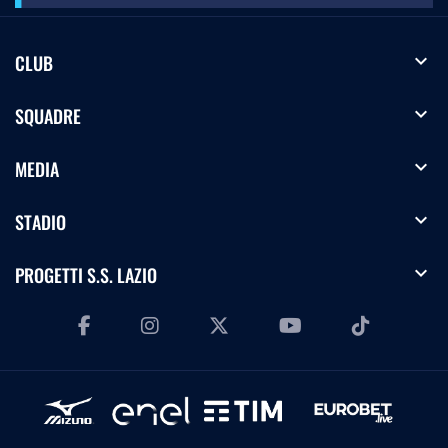
expand_more
CLUB
expand_more
SQUADRE
expand_more
MEDIA
expand_more
STADIO
expand_more
PROGETTI S.S. LAZIO