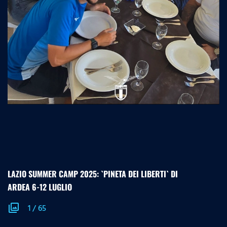
LAZIO SUMMER CAMP 2025: `PINETA DEI LIBERTI` DI
ARDEA 6-12 LUGLIO
photo_library
1
/
65