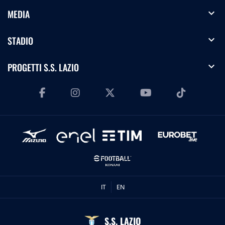
expand_more
MEDIA
expand_more
STADIO
expand_more
PROGETTI S.S. LAZIO
IT
EN
S.S. LAZIO