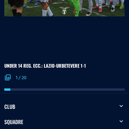
UNDER 14 REG. ECC.: LAZIO-URBETEVERE 1-1
photo_library
1
/
20
expand_more
CLUB
expand_more
SQUADRE