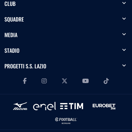
expand_more
CLUB
expand_more
SQUADRE
expand_more
MEDIA
expand_more
STADIO
expand_more
PROGETTI S.S. LAZIO