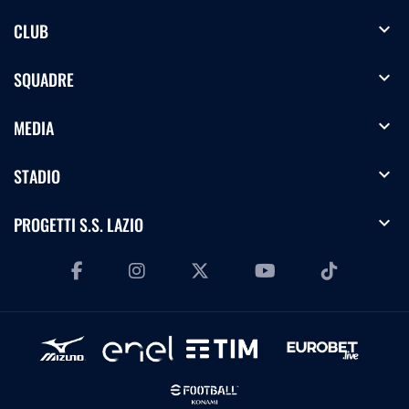
expand_more
CLUB
expand_more
SQUADRE
expand_more
MEDIA
expand_more
STADIO
expand_more
PROGETTI S.S. LAZIO