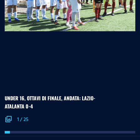
UNDER 16, OTTAVI DI FINALE, ANDATA: LAZIO-
ATALANTA 0-4
photo_library
1
/
25