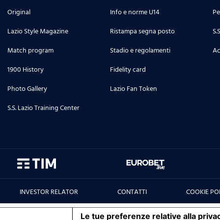
Original
Info e norme U14
Pe
Lazio Style Magazine
Ristampa segna posto
S.
Match program
Stadio e regolamenti
Ac
1900 History
Fidelity card
Photo Gallery
Lazio Fan Token
S.S. Lazio Training Center
INVESTOR RELATOR
CONTATTI
COOKIE PO
iva sulla raccolta
Le tue preferenze relative alla priva