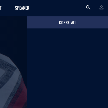
search
person
T
SPEAKER
CORRELATI