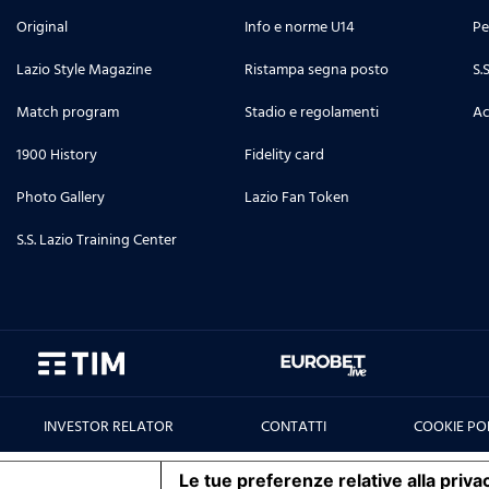
Original
Info e norme U14
Pe
Lazio Style Magazine
Ristampa segna posto
S.
Match program
Stadio e regolamenti
Ac
1900 History
Fidelity card
Photo Gallery
Lazio Fan Token
S.S. Lazio Training Center
INVESTOR RELATOR
CONTATTI
COOKIE PO
iva sulla raccolta
Le tue preferenze relative alla priva