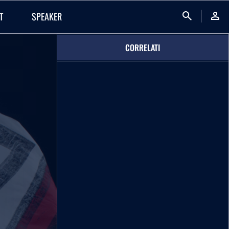
search
person
T
SPEAKER
CORRELATI