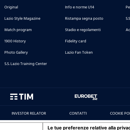
Original
Info e norme U14
Pe
Lazio Style Magazine
Ristampa segna posto
S.
Match program
Stadio e regolamenti
Ac
1900 History
Fidelity card
Photo Gallery
Lazio Fan Token
S.S. Lazio Training Center
INVESTOR RELATOR
CONTATTI
COOKIE PO
iva sulla raccolta
Le tue preferenze relative alla priva