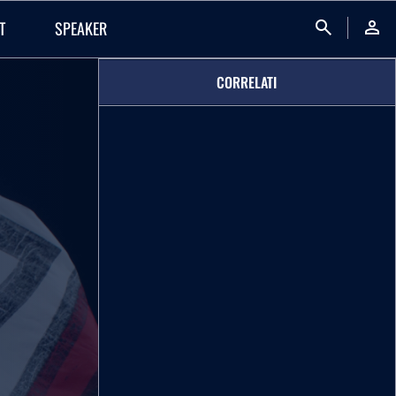
search
person
T
SPEAKER
CORRELATI