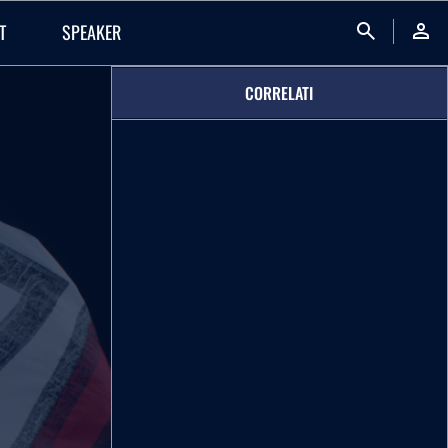
search
person
T
SPEAKER
CORRELATI