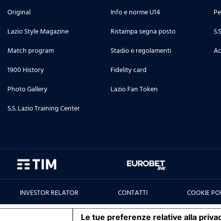
Original
Info e norme U14
Pe
Lazio Style Magazine
Ristampa segna posto
S.
Match program
Stadio e regolamenti
Ac
1900 History
Fidelity card
Photo Gallery
Lazio Fan Token
S.S. Lazio Training Center
INVESTOR RELATOR
CONTATTI
COOKIE PO
iva sulla raccolta
Le tue preferenze relative alla priva