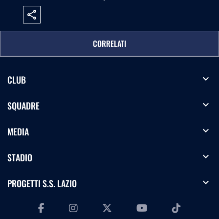
share
CORRELATI
expand_more
CLUB
expand_more
SQUADRE
expand_more
MEDIA
expand_more
STADIO
expand_more
PROGETTI S.S. LAZIO