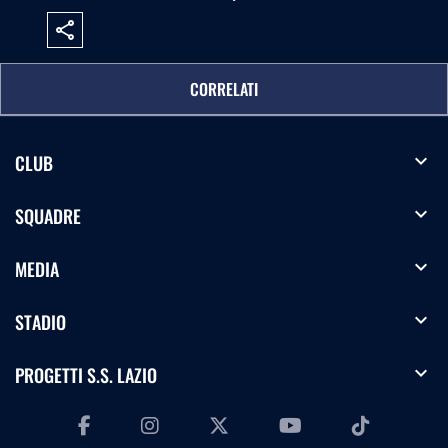
share
CORRELATI
expand_more
CLUB
expand_more
SQUADRE
expand_more
MEDIA
expand_more
STADIO
expand_more
PROGETTI S.S. LAZIO