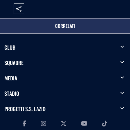
share
CORRELATI
expand_more
CLUB
expand_more
SQUADRE
expand_more
MEDIA
expand_more
STADIO
expand_more
PROGETTI S.S. LAZIO