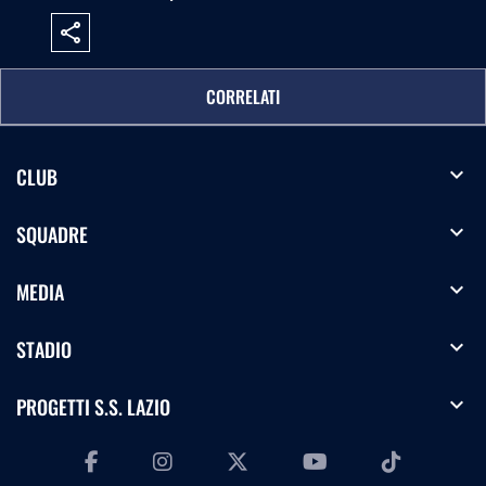
share
CORRELATI
expand_more
CLUB
expand_more
SQUADRE
expand_more
MEDIA
expand_more
STADIO
expand_more
PROGETTI S.S. LAZIO