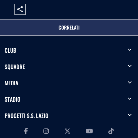
share
CORRELATI
expand_more
CLUB
expand_more
SQUADRE
expand_more
MEDIA
expand_more
STADIO
expand_more
PROGETTI S.S. LAZIO