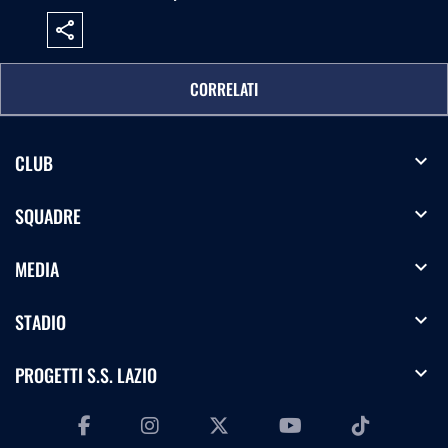
share
CORRELATI
expand_more
CLUB
expand_more
SQUADRE
expand_more
MEDIA
expand_more
STADIO
expand_more
PROGETTI S.S. LAZIO