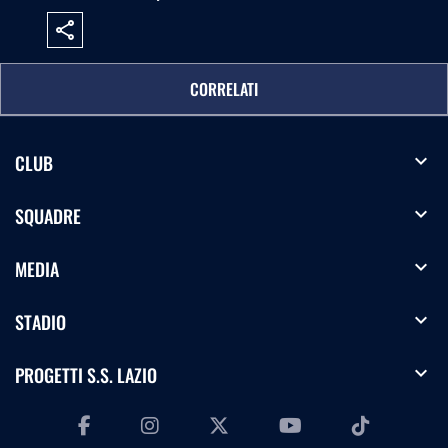
share
CORRELATI
expand_more
CLUB
expand_more
SQUADRE
expand_more
MEDIA
expand_more
STADIO
expand_more
PROGETTI S.S. LAZIO