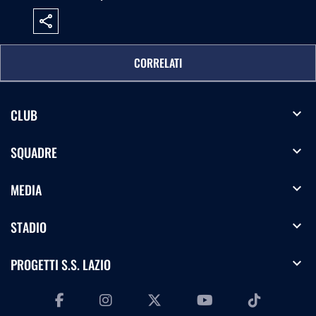
share
CORRELATI
expand_more
CLUB
expand_more
SQUADRE
expand_more
MEDIA
expand_more
STADIO
expand_more
PROGETTI S.S. LAZIO