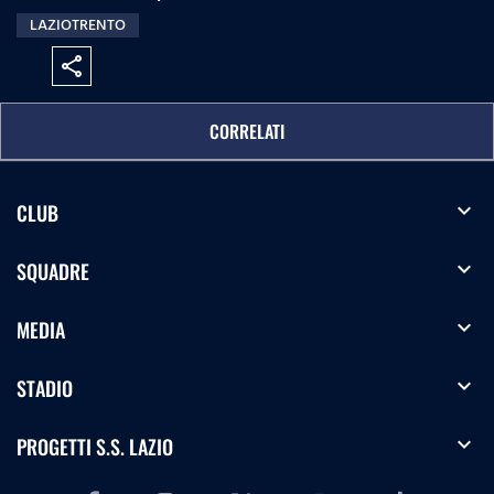
LAZIOTRENTO
share
CORRELATI
expand_more
CLUB
expand_more
SQUADRE
expand_more
MEDIA
expand_more
STADIO
expand_more
PROGETTI S.S. LAZIO