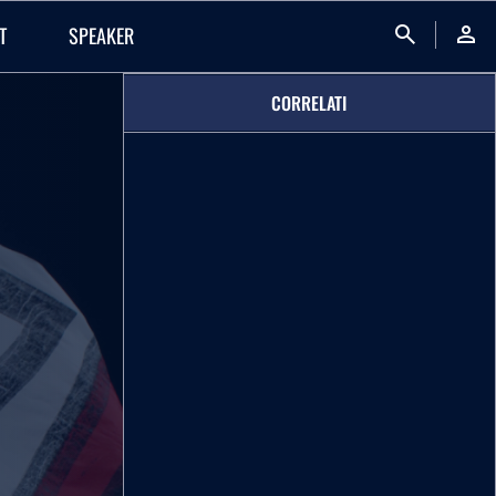
search
person
T
SPEAKER
CORRELATI