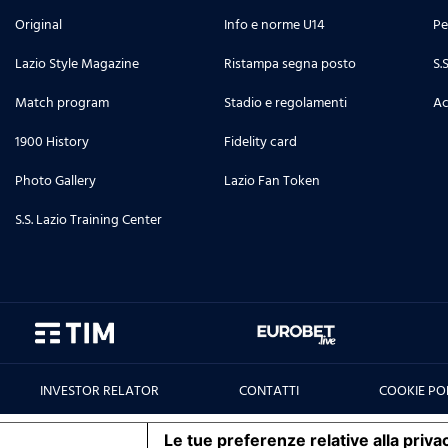
Original
Info e norme U14
Pe
Lazio Style Magazine
Ristampa segna posto
S.
Match program
Stadio e regolamenti
Ac
1900 History
Fidelity card
Photo Gallery
Lazio Fan Token
S.S. Lazio Training Center
INVESTOR RELATOR
CONTATTI
COOKIE PO
iva sulla raccolta
Le tue preferenze relative alla priva