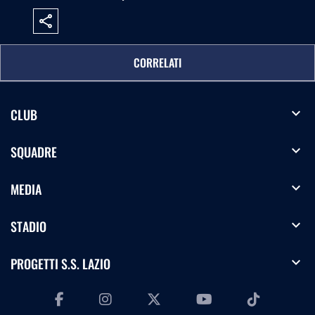
share
CORRELATI
expand_more
CLUB
expand_more
SQUADRE
expand_more
MEDIA
expand_more
STADIO
expand_more
PROGETTI S.S. LAZIO