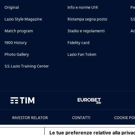
Original
Info e norme U14
Pe
Lazio Style Magazine
Ristampa segna posto
S.
Match program
Stadio e regolamenti
Ac
1900 History
Fidelity card
Photo Gallery
Lazio Fan Token
S.S. Lazio Training Center
INVESTOR RELATOR
CONTATTI
COOKIE PO
iva sulla raccolta
Le tue preferenze relative alla priva