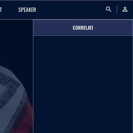
search
person
T
SPEAKER
CORRELATI