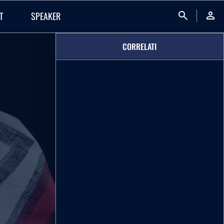
search
person
T
SPEAKER
CORRELATI