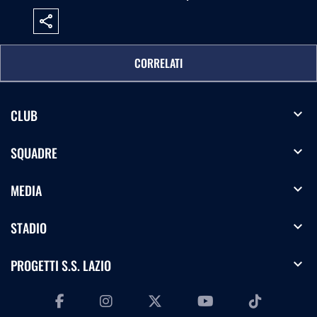
share
CORRELATI
expand_more
CLUB
expand_more
SQUADRE
expand_more
MEDIA
expand_more
STADIO
expand_more
PROGETTI S.S. LAZIO